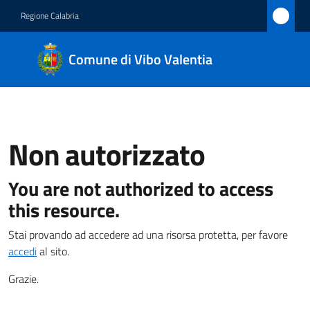
Vai al contenuto
Vai alla navigazione
Vai al footer
Regione Calabria
Comune
Comune di Vibo Valentia
di Vibo
Valentia
Non autorizzato
Amministrazione
You are not authorized to access
Novità
this resource.
Servizi
Stai provando ad accedere ad una risorsa protetta, per favore
accedi
al sito.
Vivere
Vibo
Grazie.
Valentia