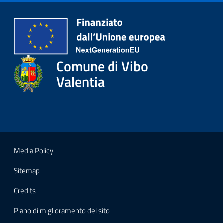
gli
argomenti...
Seguici
Comune di Vibo
su
Valentia
Media Policy
Sitemap
Credits
Piano di miglioramento del sito