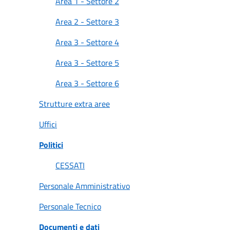
Area 1 - Settore 2
Area 2 - Settore 3
Area 3 - Settore 4
A
Area 3 - Settore 5
l
b
Area 3 - Settore 6
o
p
Strutture extra aree
r
Uffici
e
t
Politici
o
r
CESSATI
i
Personale Amministrativo
o
Personale Tecnico
Tutti
Documenti e dati