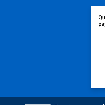
Qu
pa
Valut