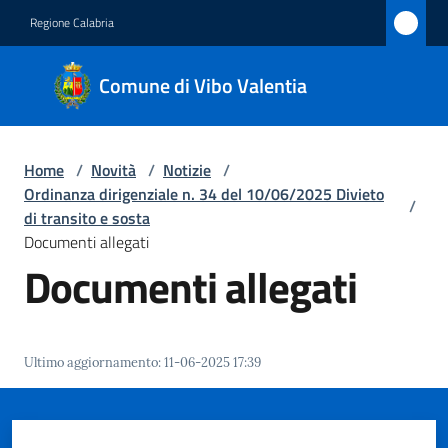
Vai al contenuto
Vai alla navigazione
Vai al footer
Regione Calabria
Comune
Comune di Vibo Valentia
di Vibo
Valentia
Home
/
Novità
/
Notizie
/
Ordinanza dirigenziale n. 34 del 10/06/2025 Divieto
/
Amministrazione
di transito e sosta
Documenti allegati
Documenti allegati
Novità
Menu selezionato
Servizi
Ultimo aggiornamento
:
11-06-2025 17:39
Vivere
Vibo
Valentia