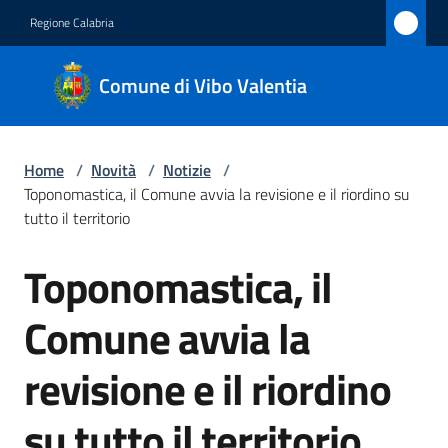
Vai al contenuto
Vai alla navigazione
Vai al footer
Regione Calabria
Comune
Comune di Vibo Valentia
di Vibo
Valentia
Home
/
Novità
/
Notizie
/
Toponomastica, il Comune avvia la revisione e il riordino su
Amministrazione
tutto il territorio
Toponomastica, il
Novità
Salta al contenuto
Menu selezionato
Comune avvia la
Servizi
revisione e il riordino
Vivere
Vibo
su tutto il territorio
Valentia