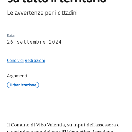
Le avvertenze per i cittadini
A
Data
:
l
26 settembre 2024
b
o
p
Condividi
Vedi azioni
r
e
Argomenti
t
Urbanizzazione
o
r
i
o
Contenuto
Il Comune di Vibo Valentia, su input dell’assessora e
Tutti
vicesindaca con delega all’Urbanistica, Loredana