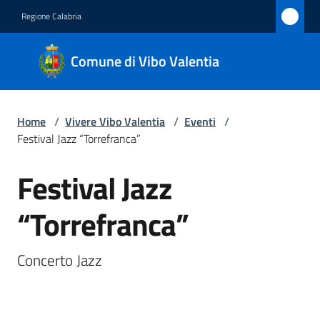
Vai al contenuto
Vai alla navigazione
Vai al footer
Regione Calabria
Comune
Comune di Vibo Valentia
di Vibo
Valentia
Home
/
Vivere Vibo Valentia
/
Eventi
/
Festival Jazz “Torrefranca”
Amministrazione
Festival Jazz
Salta al contenuto
Novità
“Torrefranca”
Servizi
Concerto Jazz
Vivere
Vibo
Valentia