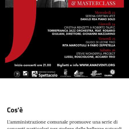
gli
argomenti...
Seguici
su
Cos'è
L'amministrazione comunale promuove una serie di
concerti particolari per godere delle bellezze naturali