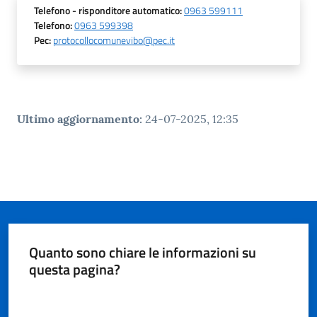
Telefono
- risponditore automatico
:
0963 599111
Telefono
:
0963 599398
Pec
:
protocollocomunevibo@pec.it
Ultimo aggiornamento
:
24-07-2025, 12:35
Quanto sono chiare le informazioni su
questa pagina?
Valuta da 1 a 5 stelle