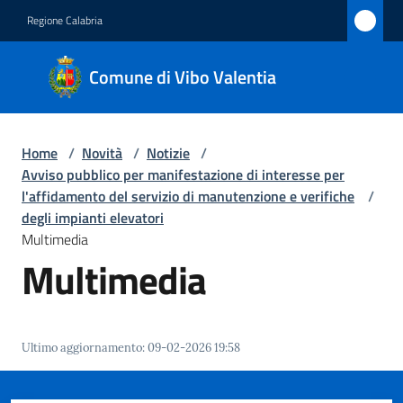
Vai al contenuto
Vai alla navigazione
Vai al footer
Regione Calabria
Comune
Comune di Vibo Valentia
di Vibo
Valentia
Home
/
Novità
/
Notizie
/
Avviso pubblico per manifestazione di interesse per
Amministrazione
l'affidamento del servizio di manutenzione e verifiche
/
degli impianti elevatori
Multimedia
Novità
Multimedia
Menu selezionato
Servizi
Vivere
Ultimo aggiornamento
:
09-02-2026 19:58
Vibo
Valentia