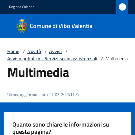
Vai al contenuto
Vai alla navigazione
Vai al footer
Regione Calabria
Comune
Comune di Vibo Valentia
di Vibo
Valentia
Home
/
Novità
/
Avvisi
/
Avviso pubblico - Servizi socio assistenziali
/
Multimedia
Amministrazione
Multimedia
Novità
Menu selezionato
Ultimo aggiornamento
:
21-02-2025 14:57
Servizi
Vivere
Vibo
Quanto sono chiare le informazioni su
Valentia
questa pagina?