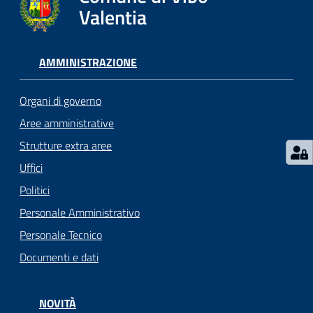
gli
Valentia
argomenti...
AMMINISTRAZIONE
Seguici
su
Organi di governo
Aree amministrative
Strutture extra aree
Uffici
Politici
Personale Amministrativo
Personale Tecnico
Documenti e dati
NOVITÀ