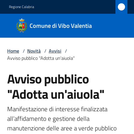
Vai al contenuto
Vai alla navigazione
Vai al footer
Regione Calabria
Comune
Comune di Vibo Valentia
di Vibo
Valentia
Home
/
Novità
/
Avvisi
/
Avviso pubblico "Adotta un'aiuola"
Amministrazione
Avviso pubblico
Salta al contenuto
Novità
Menu selezionato
"Adotta un'aiuola"
Servizi
Manifestazione di interesse finalizzata 
Vivere
all’affidamento e gestione della 
Vibo
manutenzione delle aree a verde pubblico 
Valentia