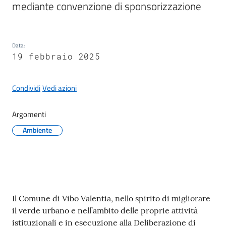
mediante convenzione di sponsorizzazione
Data
:
A
19 febbraio 2025
l
b
Condividi
Vedi azioni
o
p
r
Argomenti
e
Ambiente
t
o
r
i
o
Contenuto
Il Comune di Vibo Valentia, nello spirito di migliorare
il verde urbano e nell’ambito delle proprie attività
Tutti
istituzionali e in esecuzione alla Deliberazione di