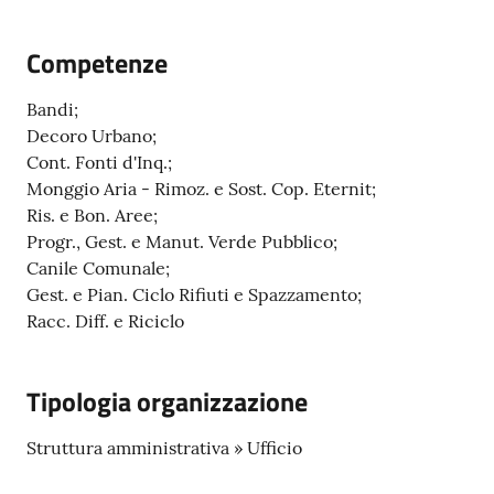
Competenze
Bandi;
A
Decoro Urbano;
l
Cont. Fonti d'Inq.;
b
Monggio Aria - Rimoz. e Sost. Cop. Eternit;
o
Ris. e Bon. Aree;
p
Progr., Gest. e Manut. Verde Pubblico;
r
Canile Comunale;
e
Gest. e Pian. Ciclo Rifiuti e Spazzamento;
t
Racc. Diff. e Riciclo
o
r
i
Tipologia organizzazione
o
Struttura amministrativa » Ufficio
Tutti