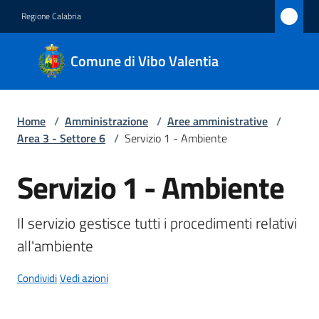
Vai al contenuto
Vai alla navigazione
Vai al footer
Regione Calabria
Comune
Comune di Vibo Valentia
di Vibo
Valentia
Home
/
Amministrazione
/
Aree amministrative
/
Area 3 - Settore 6
/
Servizio 1 - Ambiente
Amministrazione
Menu selezionato
Servizio 1 - Ambiente
Salta al contenuto
Novità
Il servizio gestisce tutti i procedimenti relativi 
Servizi
all'ambiente
Menu selezionato
Vivere
Condividi
Vedi azioni
Vibo
Valentia