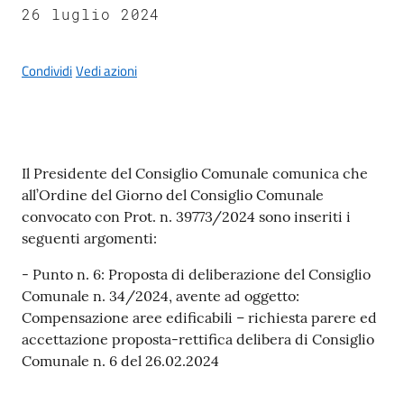
26 luglio 2024
Condividi
Vedi azioni
A
l
b
o
Contenuto
Il Presidente del Consiglio Comunale comunica che
p
all’Ordine del Giorno del Consiglio Comunale
r
convocato con Prot. n. 39773/2024 sono inseriti i
e
seguenti argomenti:
t
o
- Punto n. 6: Proposta di deliberazione del Consiglio
r
Comunale n. 34/2024, avente ad oggetto:
i
Compensazione aree edificabili – richiesta parere ed
o
accettazione proposta-rettifica delibera di Consiglio
Comunale n. 6 del 26.02.2024
Tutti