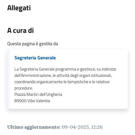
gli
Allegati
argomenti...
A cura di
Seguici
su
Questa pagina è gestita da
Segreteria Generale
La Segreteria Generale programma e gestisce, su indirizzo
dell'Amministrazione, le attività degli organi istituzionali,
coordinando organicamente le tempistiche e le relative
procedure.
Piazza Martiri dell'Ungheria
89900
Vibo Valentia
Ultimo aggiornamento
:
09-04-2025, 12:26