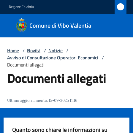
Vai al contenuto
Vai alla navigazione
Vai al footer
Regione Calabria
Comune
Comune di Vibo Valentia
di Vibo
Valentia
Home
/
Novità
/
Notizie
/
Avviso di Consultazione Operatori Economici
/
Amministrazione
Documenti allegati
Documenti allegati
Novità
Menu selezionato
Servizi
Ultimo aggiornamento
:
15-09-2025 11:16
Vivere
Vibo
Valentia
Quanto sono chiare le informazioni su