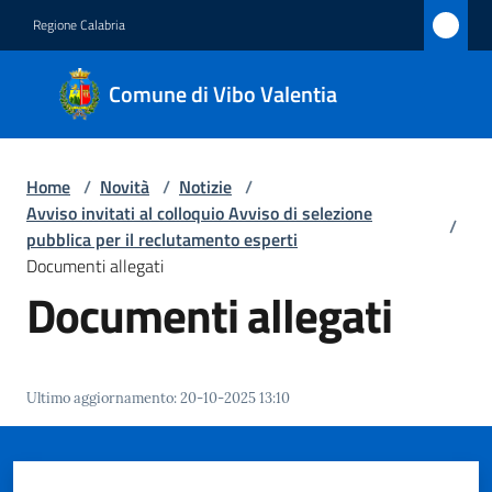
Vai al contenuto
Vai alla navigazione
Vai al footer
Regione Calabria
Comune
Comune di Vibo Valentia
di Vibo
Valentia
Home
/
Novità
/
Notizie
/
Avviso invitati al colloquio Avviso di selezione
/
Amministrazione
pubblica per il reclutamento esperti
Documenti allegati
Documenti allegati
Novità
Menu selezionato
Servizi
Ultimo aggiornamento
:
20-10-2025 13:10
Vivere
Vibo
Valentia