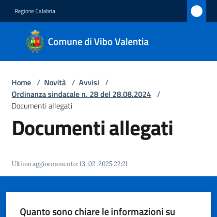
Vai al contenuto
Vai alla navigazione
Vai al footer
Regione Calabria
Comune
Comune di Vibo Valentia
di Vibo
Valentia
Home
/
Novità
/
Avvisi
/
Ordinanza sindacale n. 28 del 28.08.2024
/
Amministrazione
Documenti allegati
Documenti allegati
Novità
Menu selezionato
Servizi
Ultimo aggiornamento
:
13-02-2025 22:21
Vivere
Vibo
Valentia
Quanto sono chiare le informazioni su