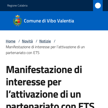
Vai al contenuto
Vai alla navigazione
Vai al footer
Regione Calabria
Comune
Comune di Vibo Valentia
di Vibo
Valentia
Home
/
Novità
/
Notizie
/
Manifestazione di interesse per l’attivazione di un
Amministrazione
partenariato con ETS
Manifestazione di
Novità
Salta al contenuto
Menu selezionato
interesse per
Servizi
l’attivazione di un
Vivere
Vibo
partenariato con ETS
Valentia