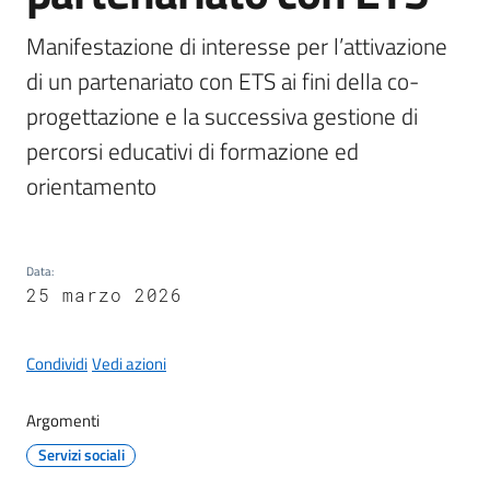
Manifestazione di interesse per l’attivazione 
di un partenariato con ETS ai fini della co-
progettazione e la successiva gestione di 
A
l
percorsi educativi di formazione ed 
b
orientamento 
o
p
r
e
Data
:
25 marzo 2026
t
o
r
Condividi
Vedi azioni
i
o
Argomenti
Servizi sociali
Tutti