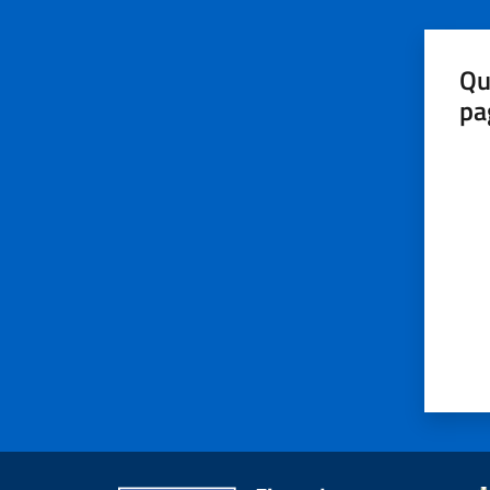
Qu
pa
Valut