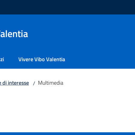
alentia
zi
Vivere Vibo Valentia
 di interesse
Multimedia
/