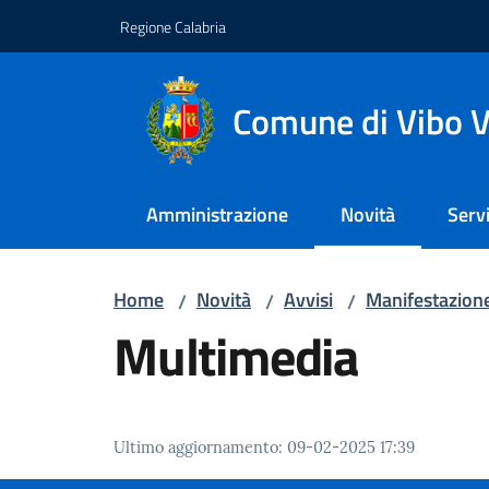
Vai al contenuto
Vai alla navigazione
Vai al footer
Regione Calabria
Comune di Vibo V
Amministrazione
Novità
Servi
Menu selezionato
Home
Novità
Avvisi
Manifestazione
/
/
/
Multimedia
Ultimo aggiornamento
:
09-02-2025 17:39