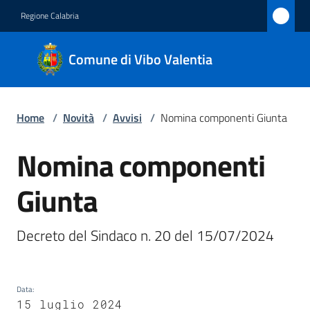
Vai al contenuto
Vai alla navigazione
Vai al footer
Regione Calabria
Comune
Comune di Vibo Valentia
di Vibo
Valentia
Home
/
Novità
/
Avvisi
/
Nomina componenti Giunta
Amministrazione
Nomina componenti
Salta al contenuto
Giunta
Novità
Menu selezionato
Servizi
Decreto del Sindaco n. 20 del 15/07/2024
Vivere
Vibo
Data
:
Valentia
15 luglio 2024