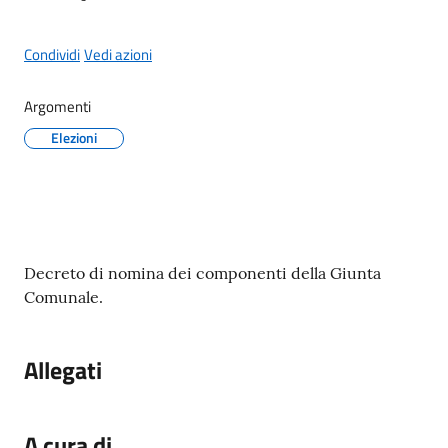
Condividi
Vedi azioni
A
Argomenti
l
Elezioni
b
o
p
r
e
Contenuto
t
Decreto di nomina dei componenti della Giunta
o
Comunale.
r
i
Allegati
o
Tutti
A cura di