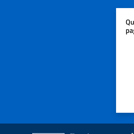
Qu
pa
Valut