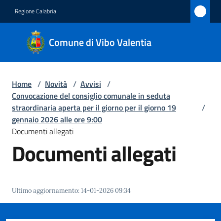
Vai al contenuto
Vai alla navigazione
Vai al footer
Regione Calabria
Comune
Comune di Vibo Valentia
di Vibo
Valentia
Home
/
Novità
/
Avvisi
/
Convocazione del consiglio comunale in seduta
Amministrazione
straordinaria aperta per il giorno per il giorno 19
/
gennaio 2026 alle ore 9:00
Documenti allegati
Novità
Documenti allegati
Menu selezionato
Servizi
Vivere
Ultimo aggiornamento
:
14-01-2026 09:34
Vibo
Valentia