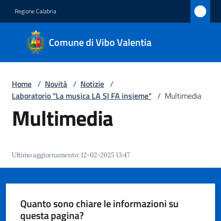
Vai al contenuto
Vai alla navigazione
Vai al footer
Regione Calabria
Comune
Comune di Vibo Valentia
di Vibo
Valentia
Home
/
Novità
/
Notizie
/
Laboratorio "La musica LA SI FA insieme"
/
Multimedia
Amministrazione
Multimedia
Novità
Menu selezionato
Ultimo aggiornamento
:
12-02-2025 13:47
Servizi
Vivere
Vibo
Quanto sono chiare le informazioni su
Valentia
questa pagina?