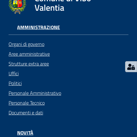
gli
Valentia
argomenti...
AMMINISTRAZIONE
Seguici
su
Organi di governo
Aree amministrative
Strutture extra aree
Uffici
Politici
Personale Amministrativo
Personale Tecnico
Documenti e dati
NOVITÀ