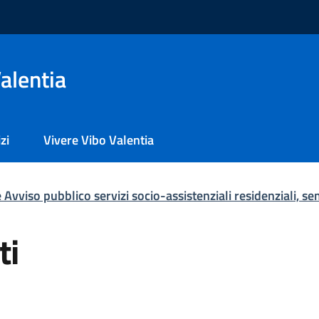
alentia
zi
Vivere Vibo Valentia
vviso pubblico servizi socio-assistenziali residenziali, sem
ti