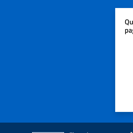
Qu
pa
Valut