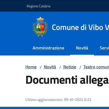
Vai al contenuto
Vai alla navigazione
Vai al footer
Regione Calabria
Comune di Vibo V
Amministrazione
Novità
Servi
Menu selezionato
Home
Novità
Notizie
Teatro comuna
/
/
/
Documenti allega
Ultimo aggiornamento
:
09-10-2025 11:23