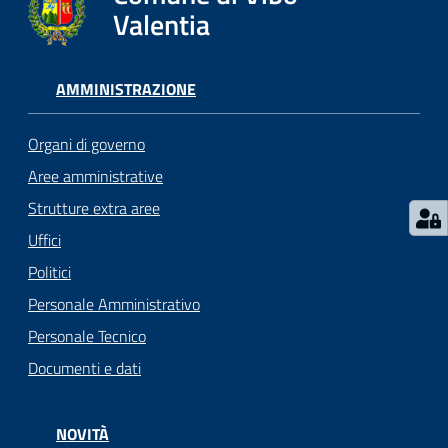
gli
Valentia
argomenti...
AMMINISTRAZIONE
Seguici
su
Organi di governo
Aree amministrative
Strutture extra aree
Uffici
Politici
Personale Amministrativo
Personale Tecnico
Documenti e dati
NOVITÀ