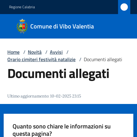
Vai al contenuto
Vai alla navigazione
Vai al footer
Regione Calabria
Comune
Comune di Vibo Valentia
di Vibo
Valentia
Home
/
Novità
/
Avvisi
/
Orario cimiteri festività natalizie
/
Documenti allegati
Amministrazione
Documenti allegati
Novità
Menu selezionato
Ultimo aggiornamento
:
10-02-2025 23:15
Servizi
Vivere
Vibo
Quanto sono chiare le informazioni su
Valentia
questa pagina?