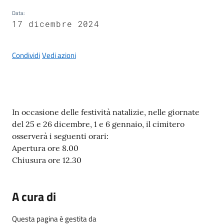
Data
:
17 dicembre 2024
A
Condividi
Vedi azioni
l
b
o
p
Contenuto
r
In occasione delle festività natalizie, nelle giornate
e
del 25 e 26 dicembre, 1 e 6 gennaio, il cimitero
t
osserverà i seguenti orari:
o
Apertura ore 8.00
r
Chiusura ore 12.30
i
o
A cura di
Tutti
Questa pagina è gestita da