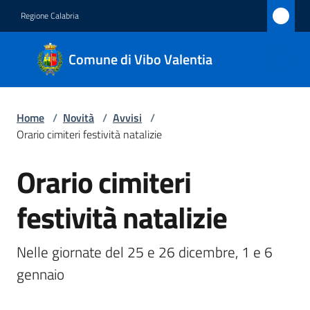
Vai al contenuto
Vai alla navigazione
Vai al footer
Regione Calabria
Comune
Comune di Vibo Valentia
di Vibo
Valentia
Home
/
Novità
/
Avvisi
/
Orario cimiteri festività natalizie
Amministrazione
Orario cimiteri
Salta al contenuto
Novità
Menu selezionato
festività natalizie
Servizi
Nelle giornate del 25 e 26 dicembre, 1 e 6 
Vivere
gennaio
Vibo
Valentia