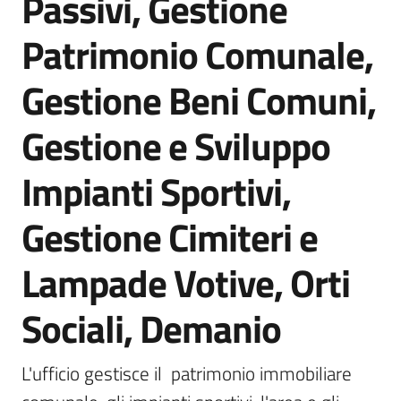
Passivi, Gestione
Patrimonio Comunale,
Gestione Beni Comuni,
A
l
Gestione e Sviluppo
b
o
Impianti Sportivi,
p
r
Gestione Cimiteri e
e
t
Lampade Votive, Orti
o
r
i
Sociali, Demanio
o
L'ufficio gestisce il  patrimonio immobiliare 
Tutti