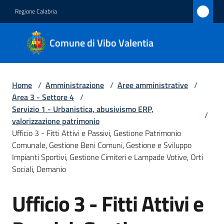
Vai al contenuto
Vai alla navigazione
Vai al footer
Regione Calabria
Comune
Comune di Vibo Valentia
di Vibo
Valentia
Home
/
Amministrazione
/
Aree amministrative
/
Area 3 - Settore 4
/
Amministrazione
Servizio 1 - Urbanistica, abusivismo ERP,
/
Menu selezionato
valorizzazione patrimonio
Ufficio 3 - Fitti Attivi e Passivi, Gestione Patrimonio
Novità
Comunale, Gestione Beni Comuni, Gestione e Sviluppo
Impianti Sportivi, Gestione Cimiteri e Lampade Votive, Orti
Servizi
Sociali, Demanio
Menu selezionato
Vivere
Ufficio 3 - Fitti Attivi e
Salta al contenuto
Vibo
Valentia