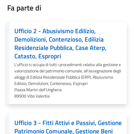
Fa parte di
Ufficio 2 - Abusivismo Edilizio,
A
Demolizioni, Contenzioso, Edilizia
l
b
Residenziale Pubblica, Case Aterp,
o
Catasto, Espropri
p
L'ufficio si occupa di tutti i procedimenti relativi alla gestione e
r
valorizzazione del patrimonio comunale, all'assegnazione degli
e
alloggi di Edilizia Residenziale Pubblica (ERP), Abusivismo
t
Edilizio, Demolizioni, Contenzioso, Espropri
o
Piazza Martiri dell'Ungheria
r
89900
Vibo Valentia
i
o
Ufficio 3 - Fitti Attivi e Passivi, Gestione
Tutti
Patrimonio Comunale, Gestione Beni