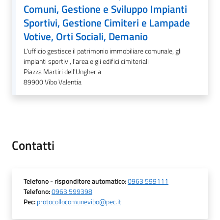
gli
Comuni, Gestione e Sviluppo Impianti
argomenti...
Sportivi, Gestione Cimiteri e Lampade
Votive, Orti Sociali, Demanio
L'ufficio gestisce il patrimonio immobiliare comunale, gli
Seguici
impianti sportivi, l'area e gli edifici cimiteriali
su
Piazza Martiri dell'Ungheria
89900
Vibo Valentia
Contatti
Telefono
- risponditore automatico
:
0963 599111
Telefono
:
0963 599398
Pec
:
protocollocomunevibo@pec.it