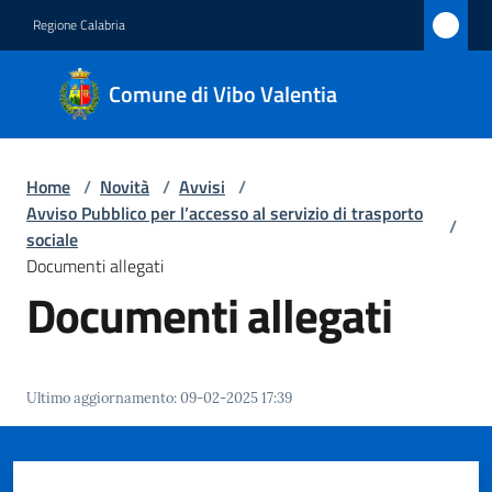
Vai al contenuto
Vai alla navigazione
Vai al footer
Regione Calabria
Comune
Comune di Vibo Valentia
di Vibo
Valentia
Home
/
Novità
/
Avvisi
/
Avviso Pubblico per l’accesso al servizio di trasporto
/
Amministrazione
sociale
Documenti allegati
Documenti allegati
Novità
Menu selezionato
Servizi
Ultimo aggiornamento
:
09-02-2025 17:39
Vivere
Vibo
Valentia