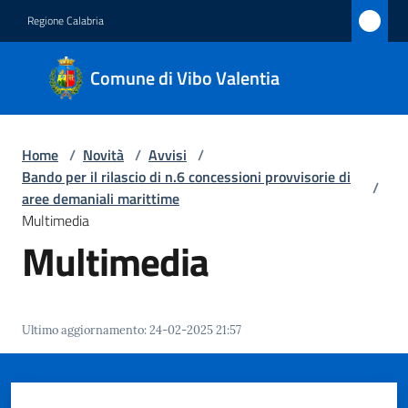
Vai al contenuto
Vai alla navigazione
Vai al footer
Regione Calabria
Comune
Comune di Vibo Valentia
di Vibo
Valentia
Home
/
Novità
/
Avvisi
/
Bando per il rilascio di n.6 concessioni provvisorie di
/
Amministrazione
aree demaniali marittime
Multimedia
Multimedia
Novità
Menu selezionato
Servizi
Ultimo aggiornamento
:
24-02-2025 21:57
Vivere
Vibo
Valentia