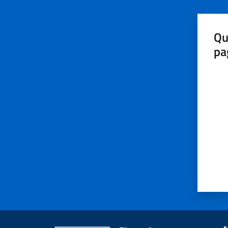
Qu
pa
Valut