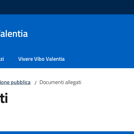
alentia
zi
Vivere Vibo Valentia
zione pubblica
Documenti allegati
/
ti