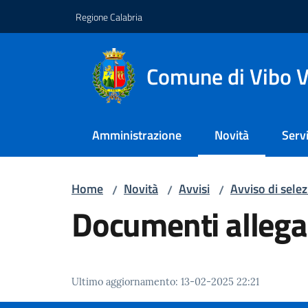
Vai al contenuto
Vai alla navigazione
Vai al footer
Regione Calabria
Comune di Vibo V
Amministrazione
Novità
Servi
Menu selezionato
Home
Novità
Avvisi
Avviso di sele
/
/
/
Documenti allega
Ultimo aggiornamento
:
13-02-2025 22:21