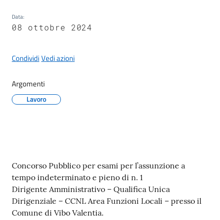
Data
:
08 ottobre 2024
A
Condividi
Vedi azioni
l
b
Argomenti
o
p
Lavoro
r
e
t
o
r
Contenuto
Concorso Pubblico per esami per l’assunzione a
i
tempo indeterminato e pieno di n. 1
o
Dirigente Amministrativo – Qualifica Unica
Dirigenziale – CCNL Area Funzioni Locali – presso il
Tutti
Comune di Vibo Valentia.