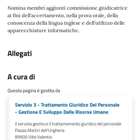
gli
argomenti...
Nomina membri aggiunti commissione giudicatrice
ai fini dell'accertamento, nella prova orale, della
conoscenza della lingua inglese e dell’utilizzo delle
apparecchiature informatiche.
Seguici
su
Allegati
A cura di
Questa pagina è gestita da
Servizio 3 - Trattamento Giuridico Del Personale
- Gestione E Sviluppo Delle Risorse Umane
Il servizio gestisce il trattamemento giuridico del personale
Piazza Martiri dell'Ungheria
89900
Vibo Valentia