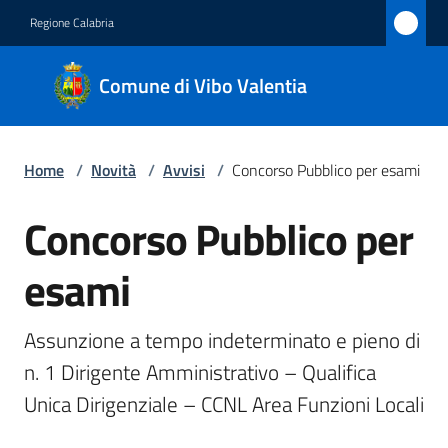
Vai al contenuto
Vai alla navigazione
Vai al footer
Regione Calabria
Comune
Comune di Vibo Valentia
di Vibo
Valentia
Home
/
Novità
/
Avvisi
/
Concorso Pubblico per esami
Amministrazione
Concorso Pubblico per
Salta al contenuto
esami
Novità
Menu selezionato
Servizi
Assunzione a tempo indeterminato e pieno di 
n. 1 Dirigente Amministrativo – Qualifica 
Vivere
Unica Dirigenziale – CCNL Area Funzioni Locali 
Vibo
Valentia