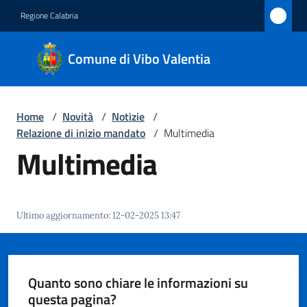
Vai al contenuto
Vai alla navigazione
Vai al footer
Regione Calabria
Comune
Comune di Vibo Valentia
di Vibo
Valentia
Home
/
Novità
/
Notizie
/
Relazione di inizio mandato
/
Multimedia
Amministrazione
Multimedia
Novità
Menu selezionato
Ultimo aggiornamento
:
12-02-2025 13:47
Servizi
Vivere
Vibo
Quanto sono chiare le informazioni su
Valentia
questa pagina?