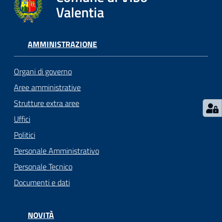
gli
Valentia
argomenti...
AMMINISTRAZIONE
Seguici
su
Organi di governo
Aree amministrative
Strutture extra aree
Uffici
Politici
Personale Amministrativo
Personale Tecnico
Documenti e dati
NOVITÀ