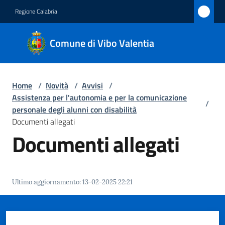
Vai al contenuto
Vai alla navigazione
Vai al footer
Regione Calabria
Comune
Comune di Vibo Valentia
di Vibo
Valentia
Home
/
Novità
/
Avvisi
/
Assistenza per l'autonomia e per la comunicazione
/
Amministrazione
personale degli alunni con disabilità
Documenti allegati
Documenti allegati
Novità
Menu selezionato
Servizi
Ultimo aggiornamento
:
13-02-2025 22:21
Vivere
Vibo
Valentia