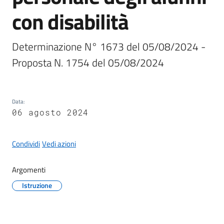
con disabilità
Determinazione N° 1673 del 05/08/2024 - 
A
Proposta N. 1754 del 05/08/2024
l
b
o
p
Data
:
r
06 agosto 2024
e
t
Condividi
Vedi azioni
o
r
Argomenti
i
o
Istruzione
Tutti