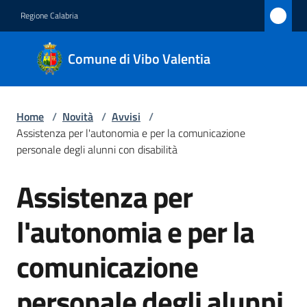
Vai al contenuto
Vai alla navigazione
Vai al footer
Regione Calabria
Comune
Comune di Vibo Valentia
di Vibo
Valentia
Home
/
Novità
/
Avvisi
/
Assistenza per l'autonomia e per la comunicazione
Amministrazione
personale degli alunni con disabilità
Assistenza per
Novità
Salta al contenuto
Menu selezionato
l'autonomia e per la
Servizi
comunicazione
Vivere
Vibo
personale degli alunni
Valentia