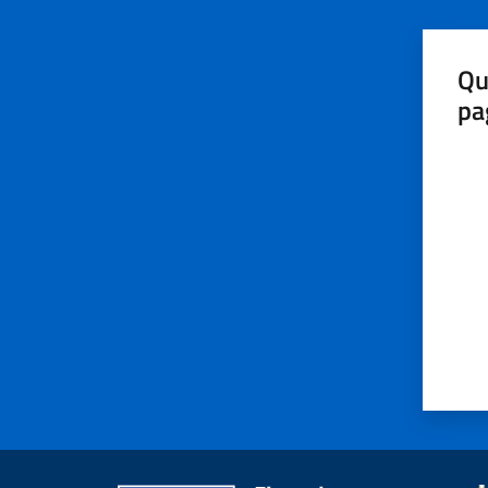
Qu
pa
Valut