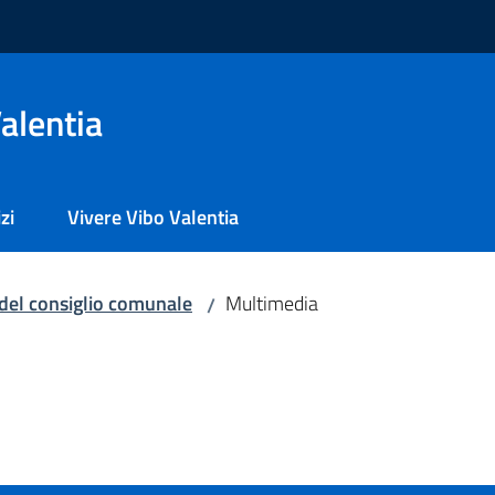
alentia
zi
Vivere Vibo Valentia
del consiglio comunale
Multimedia
/