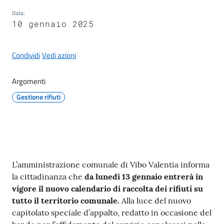
Data
:
10 gennaio 2025
A
Condividi
Vedi azioni
l
b
Argomenti
o
Gestione rifiuti
p
r
e
t
o
r
Contenuto
L’amministrazione comunale di Vibo Valentia informa
i
la cittadinanza che
da lunedì 13 gennaio entrerà in
o
vigore il nuovo calendario di raccolta dei rifiuti su
tutto il territorio comunale.
Alla luce del nuovo
Tutti
capitolato speciale d’appalto, redatto in occasione del