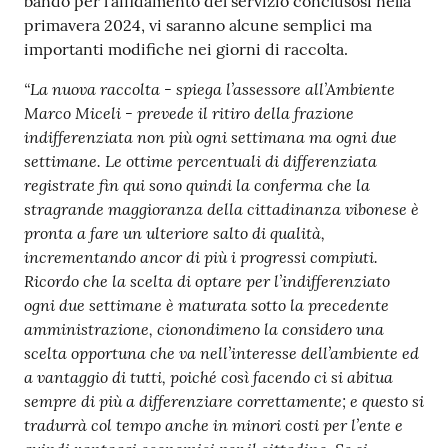
gli
bando per l’affidamento del servizio conclusosi nella
argomenti...
primavera 2024, vi saranno alcune semplici ma
importanti modifiche nei giorni di raccolta.
“La nuova raccolta - spiega l’assessore all’Ambiente
Marco Miceli - prevede il ritiro della frazione
Seguici
indifferenziata non più ogni settimana ma ogni due
su
settimane. Le ottime percentuali di differenziata
registrate fin qui sono quindi la conferma che la
stragrande maggioranza della cittadinanza vibonese è
pronta a fare un ulteriore salto di qualità,
incrementando ancor di più i progressi compiuti.
Ricordo che la scelta di optare per l’indifferenziato
ogni due settimane è maturata sotto la precedente
amministrazione, cionondimeno la considero una
scelta opportuna che va nell’interesse dell’ambiente ed
a vantaggio di tutti, poiché così facendo ci si abitua
sempre di più a differenziare correttamente; e questo si
tradurrà col tempo anche in minori costi per l’ente e