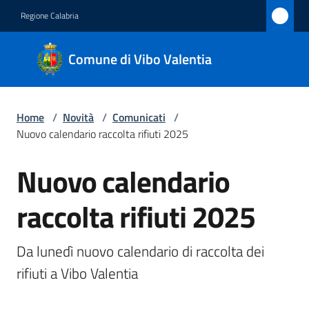
Vai al contenuto
Vai alla navigazione
Vai al footer
Regione Calabria
Comune
Comune di Vibo Valentia
di Vibo
Valentia
Home
/
Novità
/
Comunicati
/
Nuovo calendario raccolta rifiuti 2025
Amministrazione
Nuovo calendario
Salta al contenuto
Novità
Menu selezionato
raccolta rifiuti 2025
Servizi
Da lunedì nuovo calendario di raccolta dei 
Vivere
rifiuti a Vibo Valentia
Vibo
Valentia