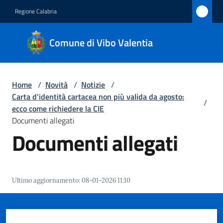
Vai al contenuto
Vai alla navigazione
Vai al footer
Regione Calabria
Comune
Comune di Vibo Valentia
di Vibo
Valentia
Home
/
Novità
/
Notizie
/
Carta d'identità cartacea non più valida da agosto:
/
Amministrazione
ecco come richiedere la CIE
Documenti allegati
Documenti allegati
Novità
Menu selezionato
Servizi
Ultimo aggiornamento
:
08-01-2026 11:10
Vivere
Vibo
Valentia