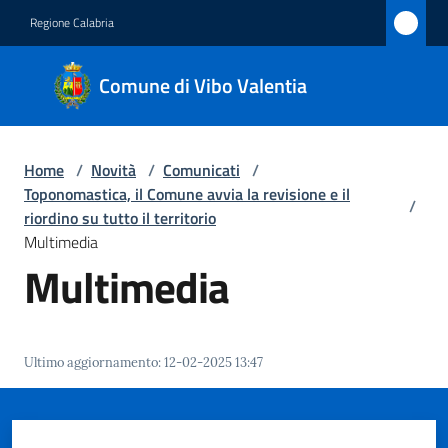
Vai al contenuto
Vai alla navigazione
Vai al footer
Regione Calabria
Comune
Comune di Vibo Valentia
di Vibo
Valentia
Home
/
Novità
/
Comunicati
/
Toponomastica, il Comune avvia la revisione e il
/
Amministrazione
riordino su tutto il territorio
Multimedia
Multimedia
Novità
Menu selezionato
Servizi
Ultimo aggiornamento
:
12-02-2025 13:47
Vivere
Vibo
Valentia