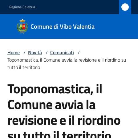
Vai al contenuto
Vai alla navigazione
Vai al footer
Regione Calabria
Comune
Comune di Vibo Valentia
di Vibo
Valentia
Home
/
Novità
/
Comunicati
/
Toponomastica, il Comune avvia la revisione e il riordino su
Amministrazione
tutto il territorio
Toponomastica, il
Novità
Salta al contenuto
Menu selezionato
Comune avvia la
Servizi
revisione e il riordino
Vivere
Vibo
su tutto il territorio
Valentia