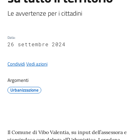
Le avvertenze per i cittadini
A
Data
:
l
26 settembre 2024
b
o
p
Condividi
Vedi azioni
r
e
Argomenti
t
Urbanizzazione
o
r
i
o
Contenuto
Il Comune di Vibo Valentia, su input dell’assessora e
Tutti
vicesindaca con delega all’Urbanistica, Loredana