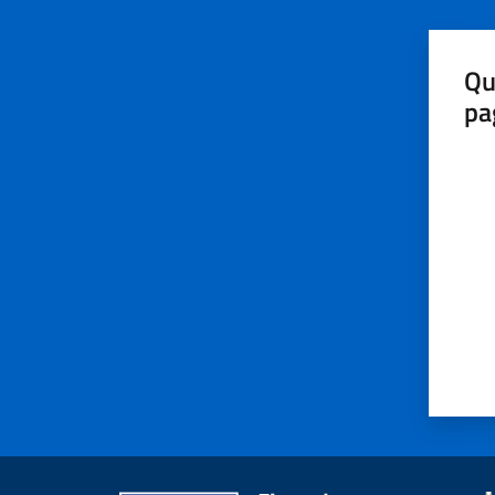
Qu
pa
Valut