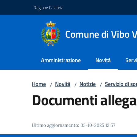
Vai al contenuto
Vai alla navigazione
Vai al footer
Regione Calabria
Comune di Vibo V
Amministrazione
Novità
Servi
Menu selezionato
Home
Novità
Notizie
Servizio di s
/
/
/
Documenti allega
Ultimo aggiornamento
:
03-10-2025 13:57