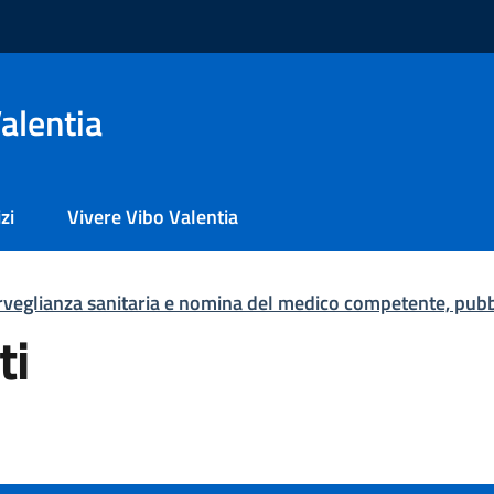
alentia
zi
Vivere Vibo Valentia
orveglianza sanitaria e nomina del medico competente, pubb
ti