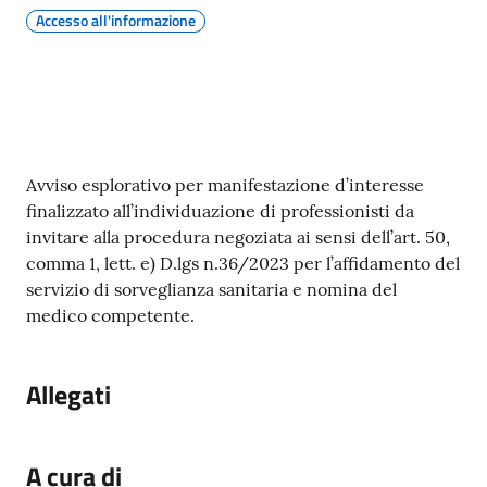
gli
Accesso all'informazione
argomenti...
Seguici
su
Contenuto
Avviso esplorativo per manifestazione d’interesse
finalizzato all’individuazione di professionisti da
invitare alla procedura negoziata ai sensi dell’art. 50,
comma 1, lett. e) D.lgs n.36/2023 per l’affidamento del
servizio di sorveglianza sanitaria e nomina del
medico competente.
Allegati
A cura di