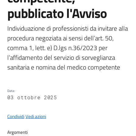
pubblicato l'Avviso
Individuazione di professionisti da invitare alla 
A
procedura negoziata ai sensi dell’art. 50, 
l
b
comma 1, lett. e) D.lgs n.36/2023 per 
o
l’affidamento del servizio di sorveglianza 
p
sanitaria e nomina del medico competente
r
e
t
o
Data
:
r
03 ottobre 2025
i
o
Condividi
Vedi azioni
Tutti
Argomenti