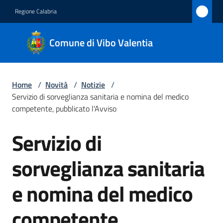
Vai al contenuto
Vai alla navigazione
Vai al footer
Regione Calabria
Comune
Comune di Vibo Valentia
di Vibo
Valentia
Home
/
Novità
/
Notizie
/
Servizio di sorveglianza sanitaria e nomina del medico
Amministrazione
competente, pubblicato l'Avviso
Servizio di
Novità
Salta al contenuto
Menu selezionato
sorveglianza sanitaria
Servizi
e nomina del medico
Vivere
Vibo
competente,
Valentia