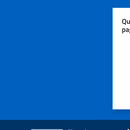
Qu
pa
Valut