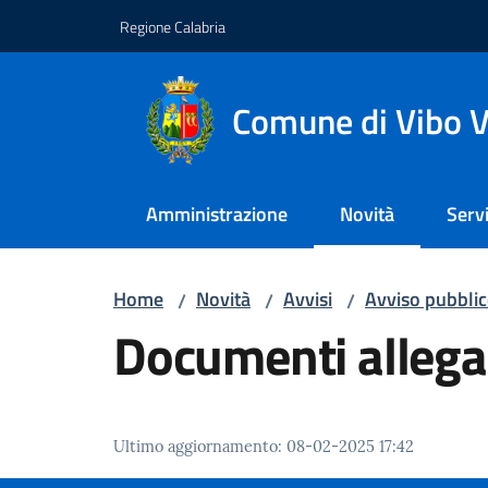
Vai al contenuto
Vai alla navigazione
Vai al footer
Regione Calabria
Comune di Vibo V
Amministrazione
Novità
Servi
Menu selezionato
Home
Novità
Avvisi
Avviso pubblico
/
/
/
Documenti allega
Ultimo aggiornamento
:
08-02-2025 17:42