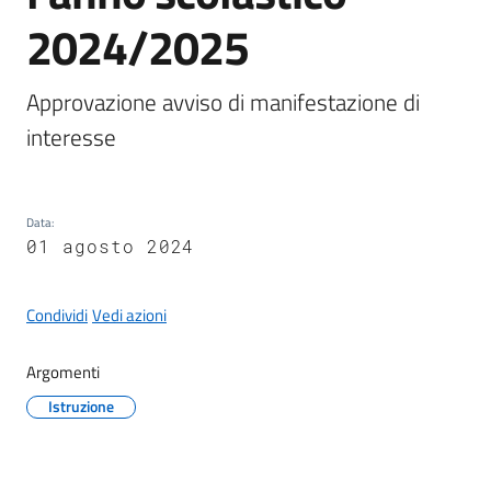
2024/2025
Approvazione avviso di manifestazione di 
A
interesse 
l
b
o
p
Data
:
r
01 agosto 2024
e
t
Condividi
Vedi azioni
o
r
Argomenti
i
o
Istruzione
Tutti