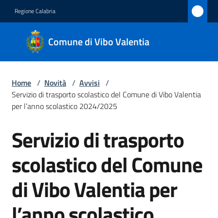
Vai al contenuto
Vai alla navigazione
Vai al footer
Regione Calabria
Comune
Comune di Vibo Valentia
di Vibo
Valentia
Home
/
Novità
/
Avvisi
/
Servizio di trasporto scolastico del Comune di Vibo Valentia
Amministrazione
per l’anno scolastico 2024/2025
Servizio di trasporto
Novità
Salta al contenuto
Menu selezionato
scolastico del Comune
Servizi
Menu selezionato
di Vibo Valentia per
Vivere
Vibo
l’anno scolastico
Valentia