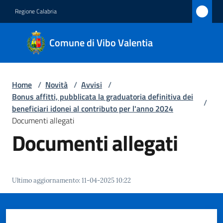
Vai al contenuto
Vai alla navigazione
Vai al footer
Regione Calabria
Comune
Comune di Vibo Valentia
di Vibo
Valentia
Home
/
Novità
/
Avvisi
/
Bonus affitti, pubblicata la graduatoria definitiva dei
/
Amministrazione
beneficiari idonei al contributo per l'anno 2024
Documenti allegati
Documenti allegati
Novità
Menu selezionato
Servizi
Ultimo aggiornamento
:
11-04-2025 10:22
Vivere
Vibo
Valentia