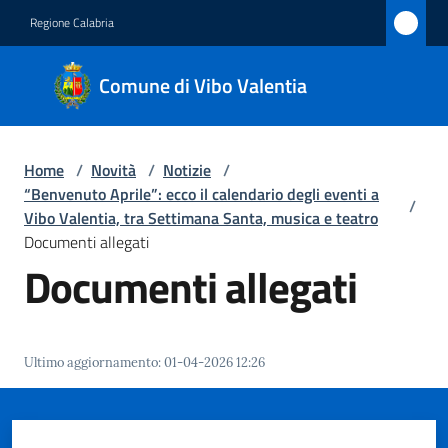
Vai al contenuto
Vai alla navigazione
Vai al footer
Regione Calabria
Comune
Comune di Vibo Valentia
di Vibo
Valentia
Home
/
Novità
/
Notizie
/
“Benvenuto Aprile”: ecco il calendario degli eventi a
/
Amministrazione
Vibo Valentia, tra Settimana Santa, musica e teatro
Documenti allegati
Documenti allegati
Novità
Menu selezionato
Servizi
Ultimo aggiornamento
:
01-04-2026 12:26
Vivere
Vibo
Valentia