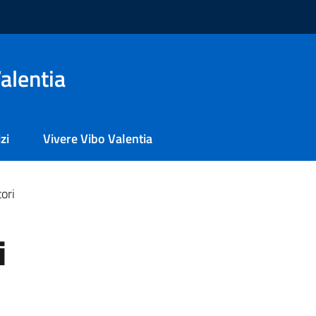
alentia
zi
Vivere Vibo Valentia
ori
i