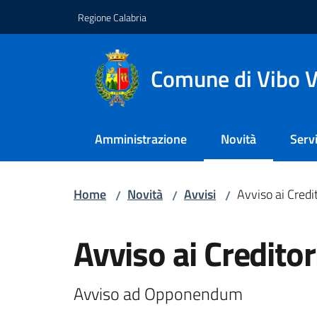
Vai al contenuto
Vai alla navigazione
Vai al footer
Regione Calabria
Comune di Vibo V
Amministrazione
Novità
Servi
Menu selezionato
Home
Novità
Avvisi
Avviso ai Credit
/
/
/
Salta al contenuto
Avviso ai Creditor
Avviso ad Opponendum