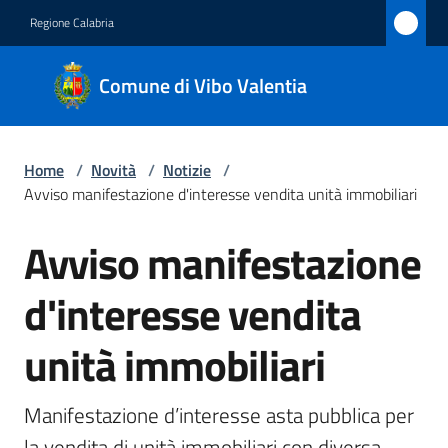
Vai al contenuto
Vai alla navigazione
Vai al footer
Regione Calabria
Comune
Comune di Vibo Valentia
di Vibo
Valentia
Home
/
Novità
/
Notizie
/
Avviso manifestazione d'interesse vendita unità immobiliari
Amministrazione
Avviso manifestazione
Salta al contenuto
Novità
Menu selezionato
d'interesse vendita
Servizi
unità immobiliari
Vivere
Vibo
Manifestazione d’interesse asta pubblica per 
Valentia
la vendita di unità immobiliari con diversa 