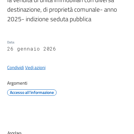
destinazione, di proprietà comunale- anno 
2025- indizione seduta pubblica
A
l
Data
:
b
26 gennaio 2026
o
p
r
Condividi
Vedi azioni
e
t
Argomenti
o
Accesso all'informazione
r
i
o
Tutti
Contenuto
Avviso