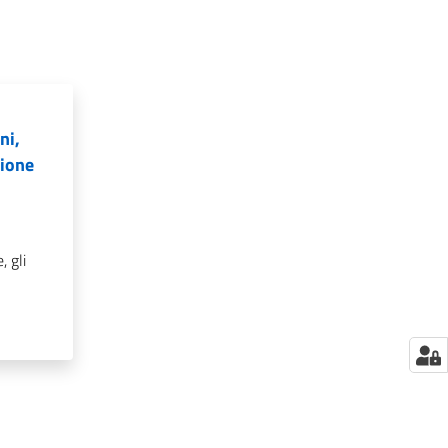
ni,
tione
, gli