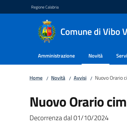
Vai al contenuto
Vai alla navigazione
Vai al footer
Regione Calabria
Comune di Vibo V
Amministrazione
Novità
Servi
Menu selezionato
Home
Novità
Avvisi
Nuovo Orario ci
/
/
/
Salta al contenuto
Nuovo Orario cimi
Decorrenza dal 01/10/2024