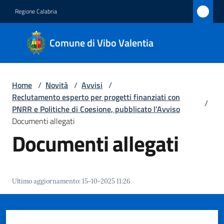
Vai al contenuto
Vai alla navigazione
Vai al footer
Regione Calabria
Comune
Comune di Vibo Valentia
di Vibo
Valentia
Home
/
Novità
/
Avvisi
/
Reclutamento esperto per progetti finanziati con
/
Amministrazione
PNRR e Politiche di Coesione, pubblicato l’Avviso
Documenti allegati
Documenti allegati
Novità
Menu selezionato
Servizi
Ultimo aggiornamento
:
15-10-2025 11:26
Vivere
Vibo
Valentia