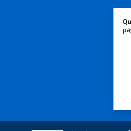
Qu
pa
Valut