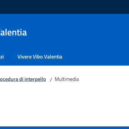
alentia
zi
Vivere Vibo Valentia
ocedura di interpello
Multimedia
/