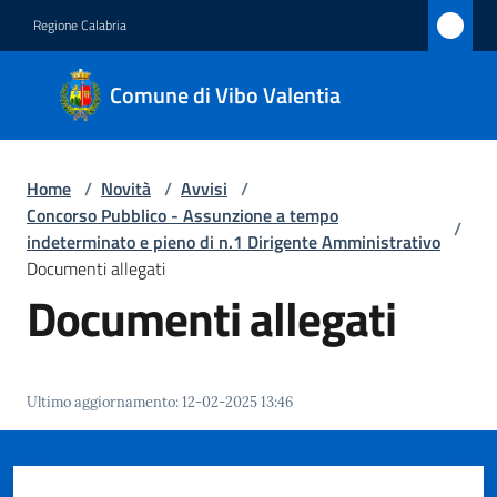
Vai al contenuto
Vai alla navigazione
Vai al footer
Regione Calabria
Comune
Comune di Vibo Valentia
di Vibo
Valentia
Home
/
Novità
/
Avvisi
/
Concorso Pubblico - Assunzione a tempo
/
Amministrazione
indeterminato e pieno di n.1 Dirigente Amministrativo
Documenti allegati
Documenti allegati
Novità
Menu selezionato
Servizi
Ultimo aggiornamento
:
12-02-2025 13:46
Vivere
Vibo
Valentia